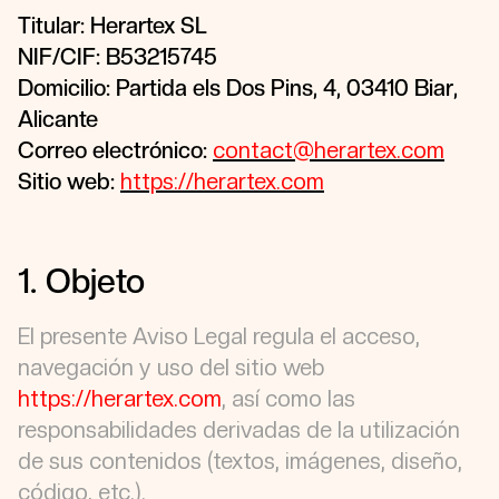
Titular: Herartex SL
NIF/CIF: B53215745
Domicilio: Partida els Dos Pins, 4, 03410 Biar,
Alicante
Correo electrónico:
contact@herartex.com
Sitio web:
https://herartex.com
1. Objeto
El presente Aviso Legal regula el acceso,
navegación y uso del sitio web
https://herartex.com
, así como las
responsabilidades derivadas de la utilización
de sus contenidos (textos, imágenes, diseño,
código, etc.).